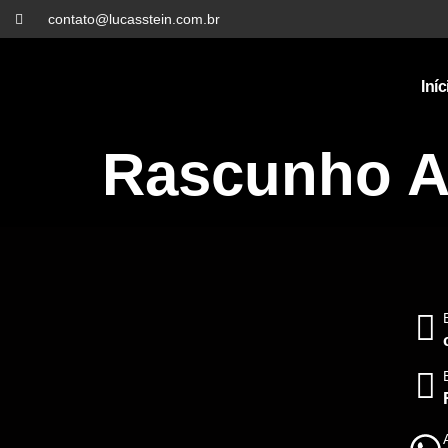
contato@lucasstein.com.br
Iníc
Rascunho A